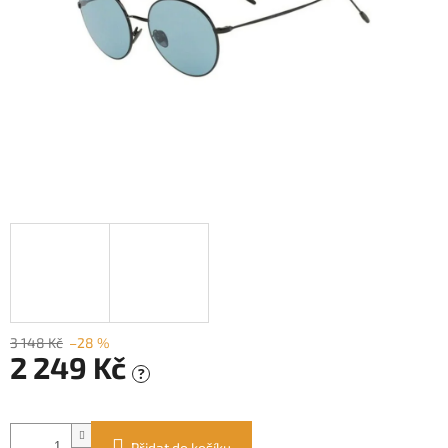
3 148 Kč
–28 %
2 249 Kč
?
Měrná
cena:
Přidat do košíku