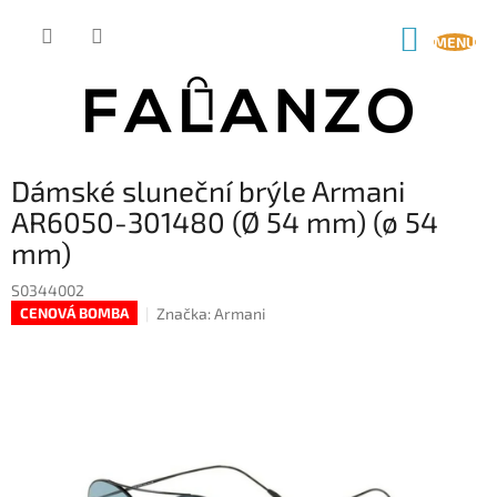
Přejít
na
NÁKUP
obsah
KOŠÍK
Dámské sluneční brýle Armani
AR6050-301480 (Ø 54 mm) (ø 54
mm)
S0344002
Značka:
Armani
CENOVÁ BOMBA