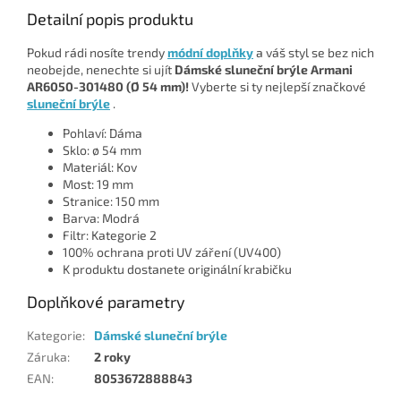
Detailní popis produktu
Pokud rádi nosíte trendy
módní doplňky
a váš styl se bez nich
neobejde, nenechte si ujít
Dámské sluneční brýle Armani
AR6050-301480 (Ø 54 mm)!
Vyberte si ty nejlepší značkové
sluneční brýle
.
Pohlaví: Dáma
Sklo: ø 54 mm
Materiál: Kov
Most: 19 mm
Stranice: 150 mm
Barva: Modrá
Filtr: Kategorie 2
100% ochrana proti UV záření (UV400)
K produktu dostanete originální krabičku
Doplňkové parametry
Kategorie
:
Dámské sluneční brýle
Záruka
:
2 roky
EAN
:
8053672888843