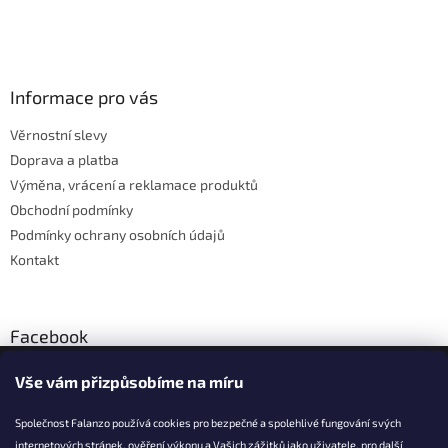
Z
á
p
a
Informace pro vás
t
Věrnostní slevy
í
Doprava a platba
Výměna, vrácení a reklamace produktů
Obchodní podmínky
Podmínky ochrany osobních údajů
Kontakt
Facebook
Vše vám přizpůsobíme na míru
Společnost Falanzo používá cookies pro bezpečné a spolehlivé fungování svých
internetových stránek, ověření výkonu a Vašich zážitků jako uživatele, pro další