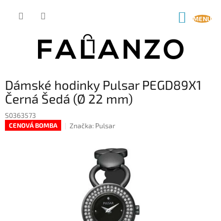
Přejít
na
NÁKUP
obsah
KOŠÍK
Dámské hodinky Pulsar PEGD89X1
Černá Šedá (Ø 22 mm)
S0363573
Značka:
Pulsar
CENOVÁ BOMBA