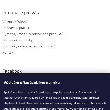
á
p
a
Informace pro vás
t
Věrnostní slevy
í
Doprava a platba
Výměna, vrácení a reklamace produktů
Obchodní podmínky
Podmínky ochrany osobních údajů
Kontakt
Facebook
Vše vám přizpůsobíme na míru
Společnost Falanzo používá cookies pro bezpečné a spolehlivé fungování svých
internetových stránek, ověření výkonu a Vašich zážitků jako uživatele, pro další
KONTAKT
zlepšování zásadního obsahu a personalizované reklamy jak na našich internetových
stránkách, tak také na stránkách třetích poskytovatelů. Využíváme k tomu získané
info@falanzo.cz