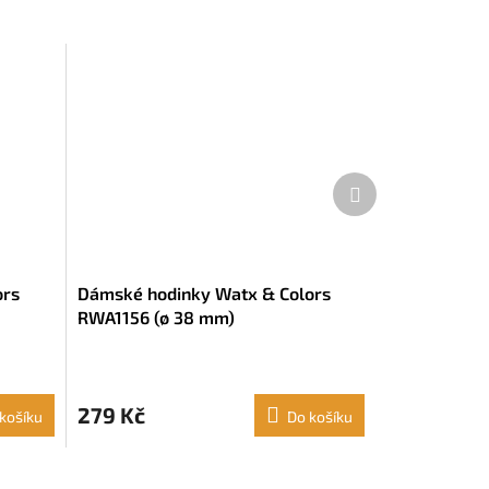
Další
produkt
ors
Dámské hodinky Watx & Colors
RWA1156 (ø 38 mm)
279 Kč
košíku
Do košíku