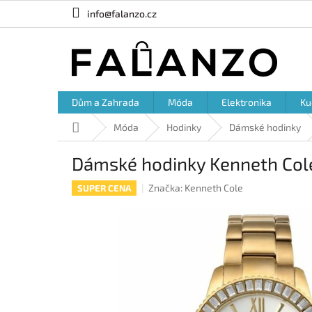
Přejít
info@falanzo.cz
na
obsah
Dům a Zahrada
Móda
Elektronika
Ku
Domů
Móda
Hodinky
Dámské hodinky
Dámské hodinky Kenneth Col
Značka:
Kenneth Cole
SUPER CENA