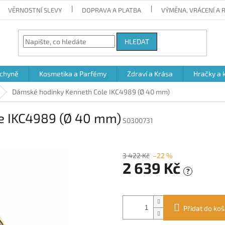
VĚRNOSTNÍ SLEVY
DOPRAVA A PLATBA
VÝMĚNA, VRÁCENÍ A
HLEDAT
chyně
Kosmetika a Parfémy
Zdraví a Krása
Hračky a 
Dámské hodinky Kenneth Cole IKC4989 (Ø 40 mm)
e IKC4989 (Ø 40 mm)
S0300731
3 422 Kč
–22 %
2 639 Kč
?
Měrná
cena:
Přidat do koš