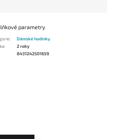
lňkové parametry
gorie
:
Dámské hodinky
ka
:
2 roky
8431242501659