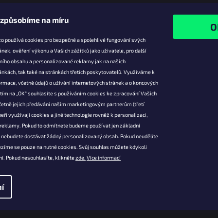
izpůsobíme na míru
o používá cookies pro bezpečné a spolehlivé fungování svých
ánek, ověření výkonu a Vašich zážitků jako uživatele, pro další
ního obsahu a personalizované reklamy jak na našich
e pro vás
Facebook
ánkách, tak také na stránkách třetích poskytovatelů. Využíváme k
slevy
rmace, včetně údajů o užívání internetových stránek a o koncových
utím na „OK“ souhlasíte s používáním cookies ke zpracování Vašich
platba
četně jejich předávání našim marketingovým partnerům (třetí
ácení a
eři využívají cookies a jiné technologie rovněž k personalizaci,
 produktů
 reklamy. Pokud to odmítnete budeme používat jen základní
podmínky
l nebudete dostávat žádný personalizovaný obsah. Pokud neudělíte
ochrany osobních
ezíme se pouze na nutné cookies. Svůj souhlas můžete kdykoli
í. Pokud nesouhlasíte, klikněte
zde.
Více informací
í