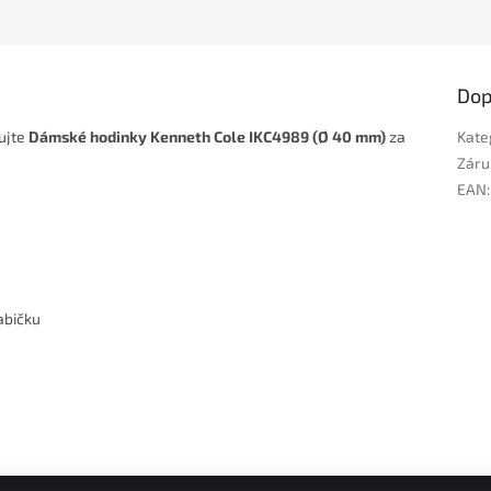
Dop
pujte
Dámské hodinky Kenneth Cole IKC4989 (Ø 40 mm)
za
Kate
Záru
EAN
:
abičku