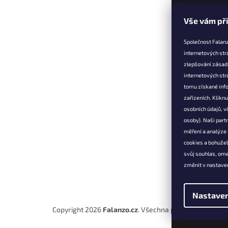
Z
Vše vám př
á
p
Společnost Falanz
a
internetových str
t
zlepšování zásad
Informac
í
internetových str
Věrnostní 
tomu získané info
zařízeních. Klikn
Doprava a 
osobních údajů, v
Výměna, vr
osoby). Naši partn
reklamace
měření a analýze
Obchodní 
cookies a bohuže
Podmínky 
svůj souhlas, om
údajů
změnit v nastaven
Kontakt
Nastaven
Copyright 2026
Falanzo.cz
. Všechna práva vyhrazena.