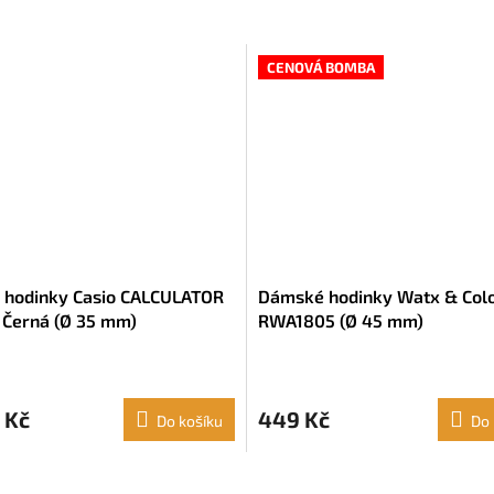
CENOVÁ BOMBA
 hodinky Casio CALCULATOR
Dámské hodinky Watx & Col
Černá (Ø 35 mm)
RWA1805 (Ø 45 mm)
 Kč
449 Kč
Do košíku
Do 