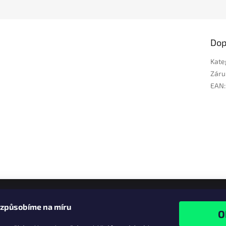
Dop
Kate
Záru
EAN
:
izpůsobíme na míru