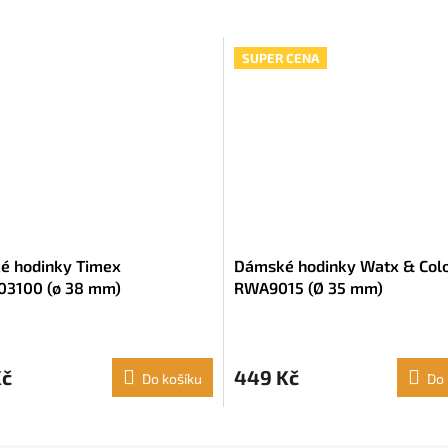
SUPER CENA
é hodinky Timex
Dámské hodinky Watx & Col
3100 (ø 38 mm)
RWA9015 (Ø 35 mm)
Kč
449 Kč
Do košíku
Do 