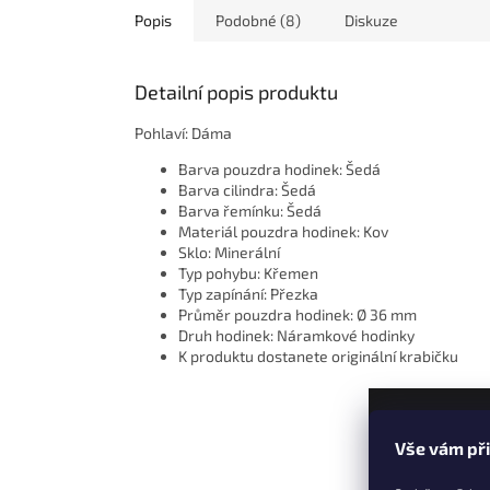
Popis
Podobné (8)
Diskuze
Detailní popis produktu
Pohlaví: Dáma
Barva pouzdra hodinek: Šedá
Barva cilindra: Šedá
Barva řemínku: Šedá
Materiál pouzdra hodinek: Kov
Sklo: Minerální
Typ pohybu: Křemen
Typ zapínání: Přezka
Průměr pouzdra hodinek: Ø 36 mm
Druh hodinek: Náramkové hodinky
K produktu dostanete originální krabičku
Z
Vše vám př
á
p