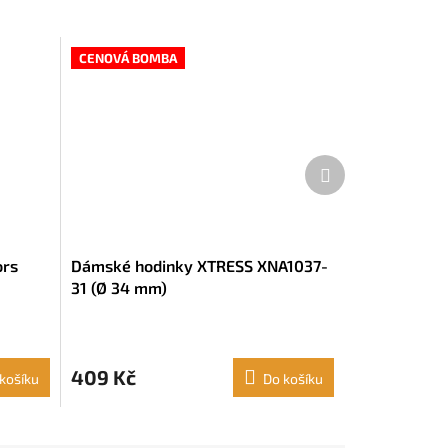
CENOVÁ BOMBA
Další
produkt
ors
Dámské hodinky XTRESS XNA1037-
31 (Ø 34 mm)
409 Kč
košíku
Do košíku