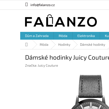
Přejít
info@falanzo.cz
na
obsah
Dům a Zahrada
Móda
Elektronika
Ku
Domů
Móda
Hodinky
Dámské hodinky
Dámské hodinky Juicy Coutur
Značka:
Juicy Couture