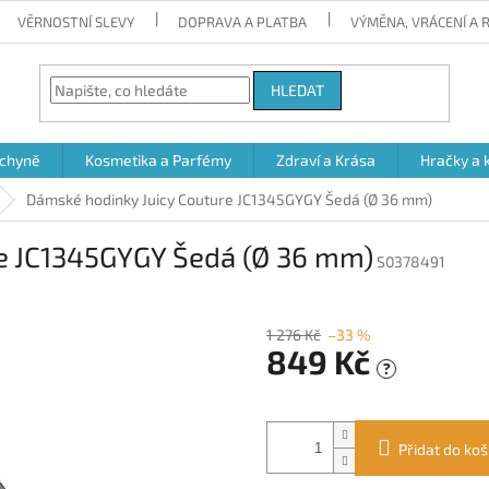
VĚRNOSTNÍ SLEVY
DOPRAVA A PLATBA
VÝMĚNA, VRÁCENÍ A
HLEDAT
chyně
Kosmetika a Parfémy
Zdraví a Krása
Hračky a 
Dámské hodinky Juicy Couture JC1345GYGY Šedá (Ø 36 mm)
e JC1345GYGY Šedá (Ø 36 mm)
S0378491
1 276 Kč
–33 %
849 Kč
?
Měrná
cena:
Přidat do koš