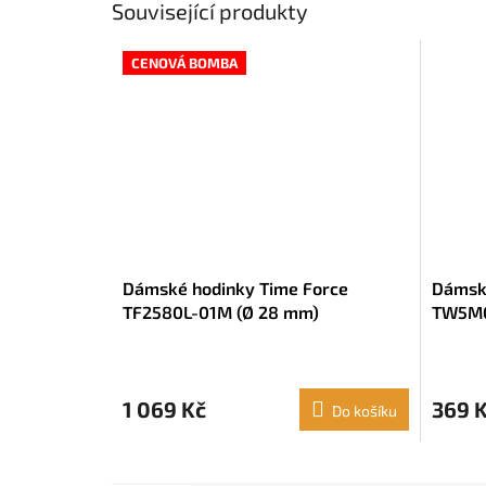
Související produkty
CENOVÁ BOMBA
Dámské hodinky Time Force
Dámsk
TF2580L-01M (Ø 28 mm)
TW5M0
1 069 Kč
369 
Do košíku