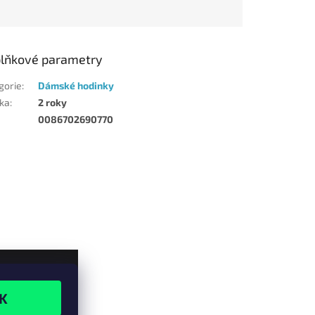
lňkové parametry
gorie
:
Dámské hodinky
ka
:
2 roky
0086702690770