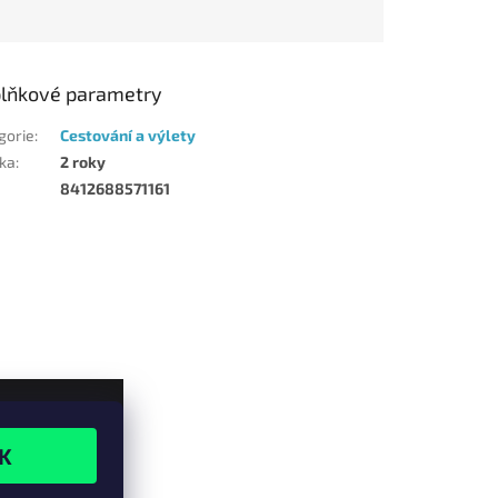
lňkové parametry
gorie
:
Cestování a výlety
ka
:
2 roky
8412688571161