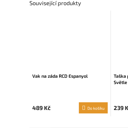
Související produkty
Vak na záda RCD Espanyol
Taška 
Světle
489 Kč
239 
Do košíku