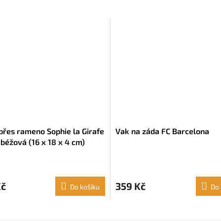
přes rameno Sophie la Girafe
Vak na záda FC Barcelona
 béžová (16 x 18 x 4 cm)
Kč
359 Kč
Do košíku
Do 