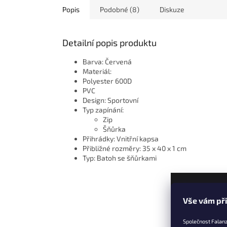
Popis
Podobné (8)
Diskuze
Detailní popis produktu
Barva: Červená
Materiál:
Polyester 600D
PVC
Design: Sportovní
Typ zapínání:
Zip
Šňůrka
Přihrádky: Vnitřní kapsa
Přibližné rozměry: 35 x 40 x 1 cm
Typ: Batoh se šňůrkami
Z
Vše vám př
á
p
Společnost Falanz