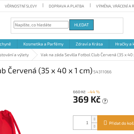
VĚRNOSTNÍ SLEVY
DOPRAVA A PLATBA
VÝMĚNA, VRÁCENÍ A
HLEDAT
chyně
Kosmetika a Parfémy
Zdraví a Krása
Hračky a 
stování a výlety
Vak na záda Sevilla Fotbol Club Červená (35 x 40 
ub Červená (35 x 40 x 1 cm)
S4311066
660 Kč
–44 %
369 Kč
?
Měrná
cena:
Přidat do koš