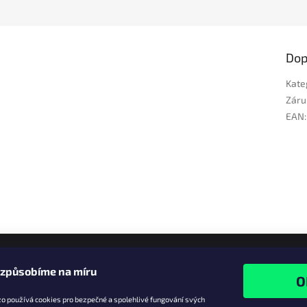
Dop
Kate
Záru
EAN
:
izpůsobíme na míru
o používá cookies pro bezpečné a spolehlivé fungování svých