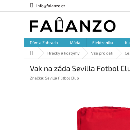
Přejít
info@falanzo.cz
na
obsah
Dům a Zahrada
Móda
Elektronika
Ku
Domů
Hračky a kostýmy
Vše pro děti
Ce
Vak na záda Sevilla Fotbol Cl
Značka:
Sevilla Fútbol Club