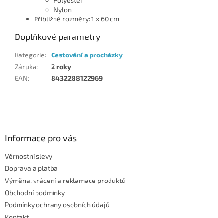
Polyester
Nylon
Přibližné rozměry: 1 x 60 cm
Doplňkové parametry
Kategorie
:
Cestování a procházky
Záruka
:
2 roky
EAN
:
8432288122969
Z
á
p
a
Informace pro vás
t
Věrnostní slevy
í
Doprava a platba
Výměna, vrácení a reklamace produktů
Obchodní podmínky
Podmínky ochrany osobních údajů
Kontakt