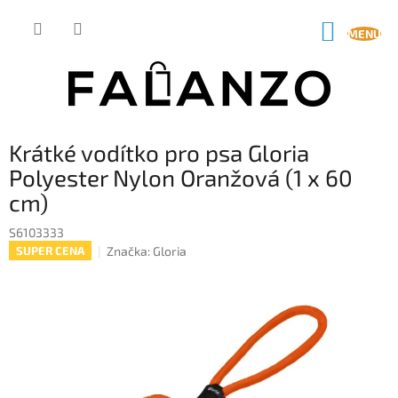
Přejít
na
NÁKUP
obsah
KOŠÍK
Krátké vodítko pro psa Gloria
Polyester Nylon Oranžová (1 x 60
cm)
S6103333
Značka:
Gloria
SUPER CENA