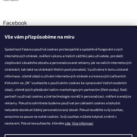
Facebook
Vše vám přizpůsobíme na míru
Společnost Falanzo používá cookies pro bezpečné a spolehlivé fungování svých
internetových stránek, ověření výkonu a Vašich zážitků jako uživatele, pro další
KONTAKT
zlepšování zásadního obsahu a personalizované reklamy jak na našich internetových
stránkách, tak také na stránkách třetích poskytovatelů. Využíváme k tomu získané
info@falanzo.cz
informace, včetně údajů o užívání internetových stránek a o koncových zařízeních.
Falanzo.cz
Kliknutím na „OK“ souhlasíte s používáním cookies ke zpracování Vašich osobních
FalanzoCZ
údajů, včetně jejich předávání našim marketingovým partnerům (třetí osoby). Naši
partneři využívají cookies a jiné technologie rovněž k personalizaci, měření a analýze
reklamy. Pokud to odmítnete budeme používat jen základní cookies a bohužel
nebudete dostávat žádný personalizovaný obsah. Pokud neudělíte svůj souhlas,
omezíme se pouze na nutné cookies. Svůj souhlas můžete kdykoli změnit v
nastavení. Pokud nesouhlasíte, klikněte
zde.
Více informací