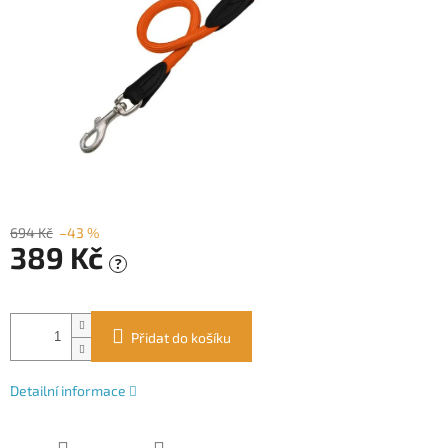
694 Kč
–43 %
389 Kč
?
Měrná
cena:
Přidat do košíku
Detailní informace