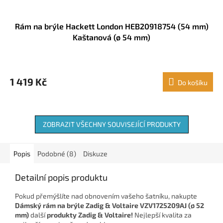
Rám na brýle Hackett London HEB20918754 (54 mm)
Kaštanová (ø 54 mm)
1 419 Kč
Do košíku
ZOBRAZIT VŠECHNY SOUVISEJÍCÍ PRODUKTY
Popis
Podobné (8)
Diskuze
Detailní popis produktu
Pokud přemýšlíte nad obnovením vašeho šatníku, nakupte
Dámský rám na brýle Zadig & Voltaire VZV1725209AJ (ø 52
mm)
další
produkty Zadig & Voltaire!
Nejlepší kvalita za