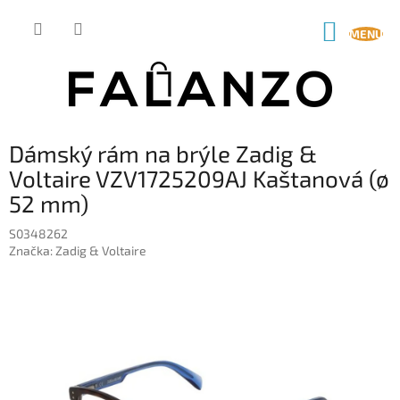
Přejít
na
NÁKUP
obsah
KOŠÍK
Dámský rám na brýle Zadig &
Voltaire VZV1725209AJ Kaštanová (ø
52 mm)
S0348262
Značka:
Zadig & Voltaire