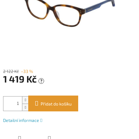
2 122 Kč
–33 %
1 419 Kč
?
Měrná
cena:
Přidat do košíku
Detailní informace