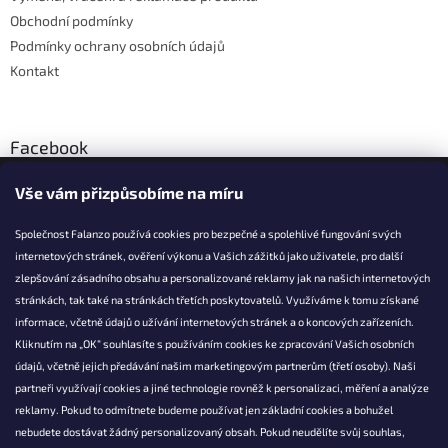
Obchodní podmínky
Podmínky ochrany osobních údajů
Kontakt
Facebook
Vše vám přizpůsobíme na míru
Společnost Falanzo používá cookies pro bezpečné a spolehlivé fungování svých
internetových stránek, ověření výkonu a Vašich zážitků jako uživatele, pro další
KONTAKT
zlepšování zásadního obsahu a personalizované reklamy jak na našich internetových
stránkách, tak také na stránkách třetích poskytovatelů. Využíváme k tomu získané
info@falanzo.cz
informace, včetně údajů o užívání internetových stránek a o koncových zařízeních.
Falanzo.cz
Kliknutím na „OK“ souhlasíte s používáním cookies ke zpracování Vašich osobních
FalanzoCZ
údajů, včetně jejich předávání našim marketingovým partnerům (třetí osoby). Naši
partneři využívají cookies a jiné technologie rovněž k personalizaci, měření a analýze
reklamy. Pokud to odmítnete budeme používat jen základní cookies a bohužel
nebudete dostávat žádný personalizovaný obsah. Pokud neudělíte svůj souhlas,