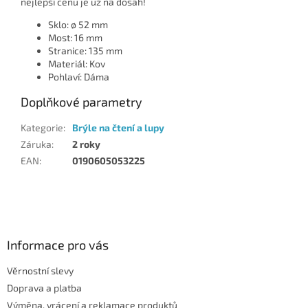
nejlepší cenu je už na dosah!
Sklo: ø 52 mm
Most: 16 mm
Stranice: 135 mm
Materiál: Kov
Pohlaví: Dáma
Doplňkové parametry
Kategorie
:
Brýle na čtení a lupy
Záruka
:
2 roky
EAN
:
0190605053225
Z
á
p
a
Informace pro vás
t
Věrnostní slevy
í
Doprava a platba
Výměna, vrácení a reklamace produktů