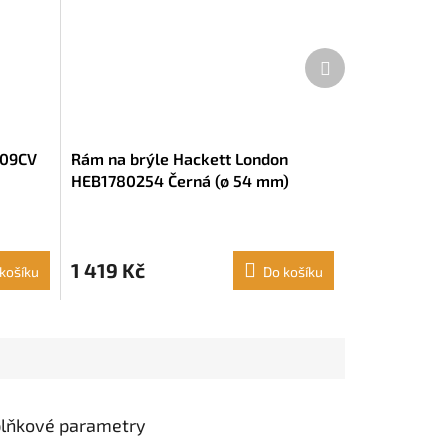
Další
produkt
109CV
Rám na brýle Hackett London
HEB1780254 Černá (ø 54 mm)
1 419 Kč
košíku
Do košíku
lňkové parametry