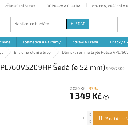
VĚRNOSTNÍ SLEVY
DOPRAVA A PLATBA
VÝMĚNA, VRÁCENÍ A
HLEDAT
chyně
Kosmetika a Parfémy
Zdraví a Krása
Hračky a 
yl
Brýle na čtení a lupy
Dámský rám na brýle Police VPL760
 VPL760V5209HP Šedá (ø 52 mm)
S0347809
2 020 Kč
–33 %
1 349 Kč
?
Měrná
cena:
Přidat do koš