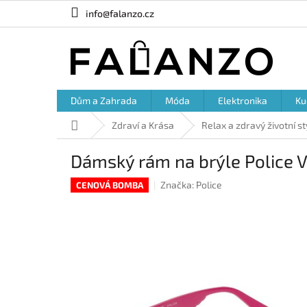
Přejít
info@falanzo.cz
na
obsah
Dům a Zahrada
Móda
Elektronika
Ku
Domů
Zdraví a Krása
Relax a zdravý životní st
Dámský rám na brýle Police
Značka:
Police
CENOVÁ BOMBA