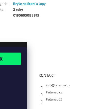
gorie
:
Brýle na čtení a lupy
ka
:
2 roky
0190605088975
KONTAKT
info@falanzo.cz
Falanzo.cz
FalanzoCZ