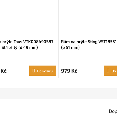
a brýle Tous VTK008490S87
Rám na brýle Sting VST1855
 Stříbřitý (ø 49 mm)
(ø 51 mm)
 Kč
979 Kč
Do košíku
Do 
Dop