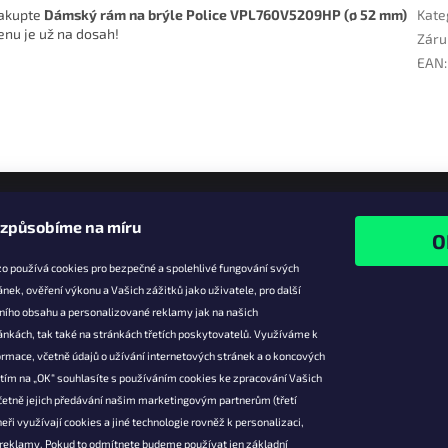
nakupte
Dámský rám na brýle Police VPL760V5209HP (ø 52 mm)
Kate
cenu je už na dosah!
Záru
EAN
:
izpůsobíme na míru
o používá cookies pro bezpečné a spolehlivé fungování svých
ánek, ověření výkonu a Vašich zážitků jako uživatele, pro další
ního obsahu a personalizované reklamy jak na našich
e pro vás
Facebook
ánkách, tak také na stránkách třetích poskytovatelů. Využíváme k
slevy
rmace, včetně údajů o užívání internetových stránek a o koncových
utím na „OK“ souhlasíte s používáním cookies ke zpracování Vašich
platba
četně jejich předávání našim marketingovým partnerům (třetí
ácení a
eři využívají cookies a jiné technologie rovněž k personalizaci,
 produktů
 reklamy. Pokud to odmítnete budeme používat jen základní