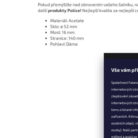
Pokud přemýšlíte nad obnovením vašeho šatníku, 
další
produkty Police!
Nejlepší kvalita za nejlepší 
Materiál: Acetate
Sklo: ø 52 mm
Most: 16 mm
Stranice: 140 mm
Pohlaví: Dáma
Z
Vše vám př
á
p
Společnost Falanz
a
internetových str
t
zlepšování zásad
Informac
í
internetových str
Věrnostní 
tomu získané info
zařízeních. Klikn
Doprava a 
osobních údajů, v
Výměna, vr
osoby). Naši partn
reklamace
měření a analýze