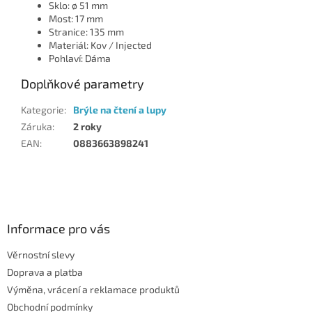
Sklo: ø 51 mm
Most: 17 mm
Stranice: 135 mm
Materiál: Kov / Injected
Pohlaví: Dáma
Doplňkové parametry
Kategorie
:
Brýle na čtení a lupy
Záruka
:
2 roky
EAN
:
0883663898241
Z
á
p
a
Informace pro vás
t
Věrnostní slevy
í
Doprava a platba
Výměna, vrácení a reklamace produktů
Obchodní podmínky