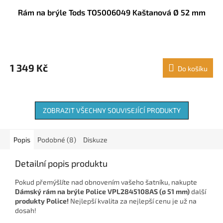
Rám na brýle Tods TO5006049 Kaštanová Ø 52 mm
1 349 Kč
Do košíku
ZOBRAZIT VŠECHNY SOUVISEJÍCÍ PRODUKTY
Popis
Podobné (8)
Diskuze
Detailní popis produktu
Pokud přemýšlíte nad obnovením vašeho šatníku, nakupte
Dámský rám na brýle Police VPL2845108AS (ø 51 mm)
další
produkty Police!
Nejlepší kvalita za nejlepší cenu je už na
dosah!