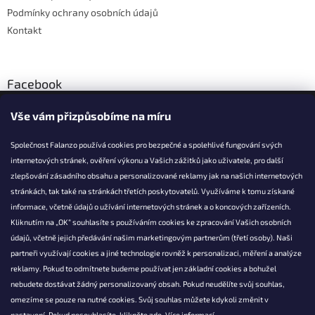
Podmínky ochrany osobních údajů
Kontakt
Facebook
Vše vám přizpůsobíme na míru
Společnost Falanzo používá cookies pro bezpečné a spolehlivé fungování svých
internetových stránek, ověření výkonu a Vašich zážitků jako uživatele, pro další
KONTAKT
zlepšování zásadního obsahu a personalizované reklamy jak na našich internetových
stránkách, tak také na stránkách třetích poskytovatelů. Využíváme k tomu získané
info@falanzo.cz
informace, včetně údajů o užívání internetových stránek a o koncových zařízeních.
Falanzo.cz
Kliknutím na „OK“ souhlasíte s používáním cookies ke zpracování Vašich osobních
FalanzoCZ
údajů, včetně jejich předávání našim marketingovým partnerům (třetí osoby). Naši
partneři využívají cookies a jiné technologie rovněž k personalizaci, měření a analýze
reklamy. Pokud to odmítnete budeme používat jen základní cookies a bohužel
nebudete dostávat žádný personalizovaný obsah. Pokud neudělíte svůj souhlas,
omezíme se pouze na nutné cookies. Svůj souhlas můžete kdykoli změnit v
nastavení. Pokud nesouhlasíte, klikněte
zde.
Více informací