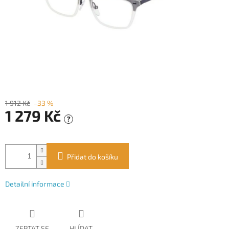
1 912 Kč
–33 %
1 279 Kč
?
Měrná
cena:
Přidat do košíku
Detailní informace
ZEPTAT SE
HLÍDAT