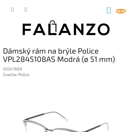
Přejít
na
NÁKUP
obsah
KOŠÍK
Dámský rám na brýle Police
VPL2845108AS Modrá (ø 51 mm)
S0347689
Značka:
Police