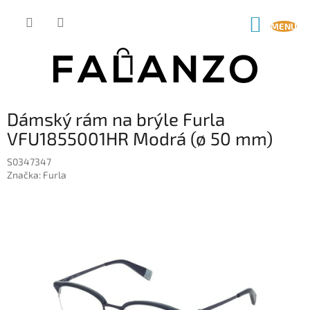
Přejít
na
NÁKUP
obsah
KOŠÍK
Dámský rám na brýle Furla
VFU1855001HR Modrá (ø 50 mm)
S0347347
Značka:
Furla