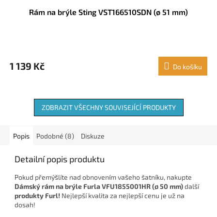
Rám na brýle Sting VST166510SDN (ø 51 mm)
1 139 Kč
Do košíku
ZOBRAZIT VŠECHNY SOUVISEJÍCÍ PRODUKTY
Popis
Podobné (8)
Diskuze
Detailní popis produktu
Pokud přemýšlíte nad obnovením vašeho šatníku, nakupte
Dámský rám na brýle Furla VFU1855001HR (ø 50 mm)
další
produkty Furl!
Nejlepší kvalita za nejlepší cenu je už na
dosah!