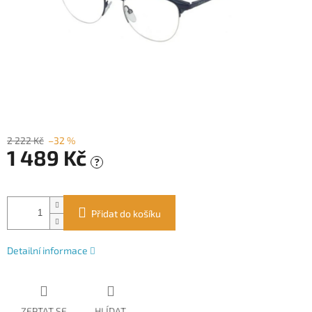
2 222 Kč
–32 %
1 489 Kč
?
Měrná
cena:
Přidat do košíku
Detailní informace
ZEPTAT SE
HLÍDAT