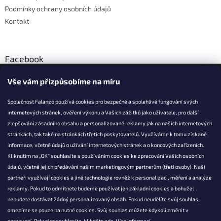
Podmínky ochrany osobních údajů
Kontakt
Facebook
Vše vám přizpůsobíme na míru
Společnost Falanzo používá cookies pro bezpečné a spolehlivé fungování svých
internetových stránek, ověření výkonu a Vašich zážitků jako uživatele, pro další
KONTAKT
zlepšování zásadního obsahu a personalizované reklamy jak na našich internetových
stránkách, tak také na stránkách třetích poskytovatelů. Využíváme k tomu získané
info@falanzo.cz
informace, včetně údajů o užívání internetových stránek a o koncových zařízeních.
Falanzo.cz
Kliknutím na „OK“ souhlasíte s používáním cookies ke zpracování Vašich osobních
FalanzoCZ
údajů, včetně jejich předávání našim marketingovým partnerům (třetí osoby). Naši
partneři využívají cookies a jiné technologie rovněž k personalizaci, měření a analýze
reklamy. Pokud to odmítnete budeme používat jen základní cookies a bohužel
nebudete dostávat žádný personalizovaný obsah. Pokud neudělíte svůj souhlas,
omezíme se pouze na nutné cookies. Svůj souhlas můžete kdykoli změnit v
nastavení. Pokud nesouhlasíte, klikněte
zde.
Více informací