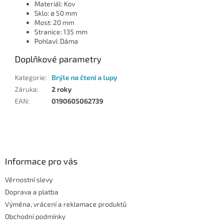
Materiál: Kov
Sklo: ø 50 mm
Most: 20 mm
Stranice: 135 mm
Pohlaví: Dáma
Doplňkové parametry
Kategorie
:
Brýle na čtení a lupy
Záruka
:
2 roky
EAN
:
0190605062739
Z
á
p
a
Informace pro vás
t
Věrnostní slevy
í
Doprava a platba
Výměna, vrácení a reklamace produktů
Obchodní podmínky