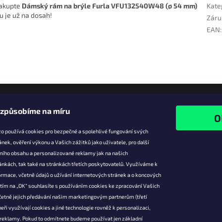
nakupte
Dámský rám na brýle Furla VFU132540W48 (ø 54 mm)
Kate
u je už na dosah!
Záru
EAN
:
izpůsobíme na míru
o používá cookies pro bezpečné a spolehlivé fungování svých
ánek, ověření výkonu a Vašich zážitků jako uživatele, pro další
ního obsahu a personalizované reklamy jak na našich
e pro vás
Facebook
ánkách, tak také na stránkách třetích poskytovatelů. Využíváme k
slevy
rmace, včetně údajů o užívání internetových stránek a o koncových
utím na „OK“ souhlasíte s používáním cookies ke zpracování Vašich
platba
četně jejich předávání našim marketingovým partnerům (třetí
ácení a
eři využívají cookies a jiné technologie rovněž k personalizaci,
 produktů
 reklamy. Pokud to odmítnete budeme používat jen základní
podmínky