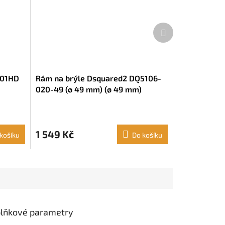
Další
produkt
901HD
Rám na brýle Dsquared2 DQ5106-
020-49 (ø 49 mm) (ø 49 mm)
1 549 Kč
košíku
Do košíku
lňkové parametry