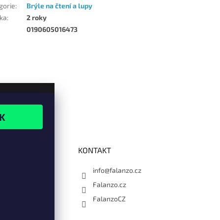
gorie
:
Brýle na čtení a lupy
ka
:
2 roky
0190605016473
KONTAKT
info@falanzo.cz
Falanzo.cz
FalanzoCZ