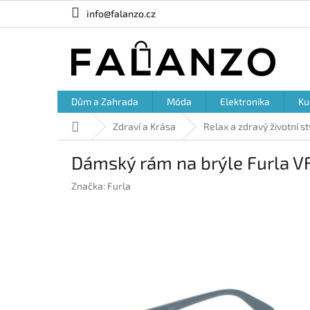
Přejít
info@falanzo.cz
na
obsah
Dům a Zahrada
Móda
Elektronika
Ku
Domů
Zdraví a Krása
Relax a zdravý životní st
Dámský rám na brýle Furla 
Značka:
Furla