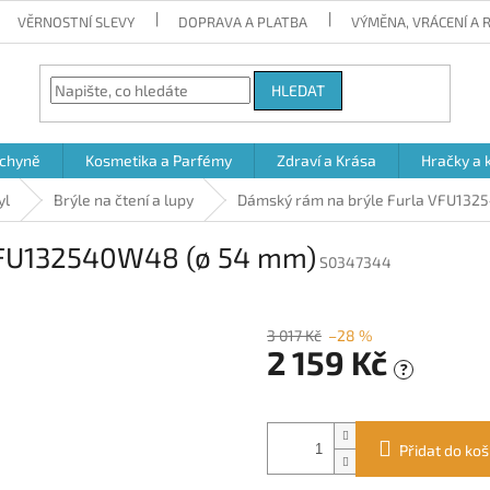
VĚRNOSTNÍ SLEVY
DOPRAVA A PLATBA
VÝMĚNA, VRÁCENÍ A
HLEDAT
chyně
Kosmetika a Parfémy
Zdraví a Krása
Hračky a 
yl
Brýle na čtení a lupy
Dámský rám na brýle Furla VFU132
VFU132540W48 (ø 54 mm)
S0347344
3 017 Kč
–28 %
2 159 Kč
?
Měrná
cena:
Přidat do koš