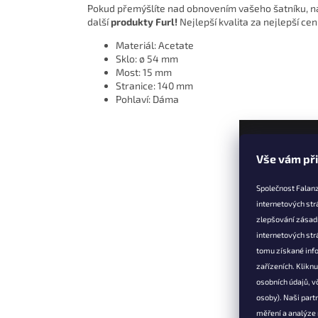
Pokud přemýšlíte nad obnovením vašeho šatníku, 
další
produkty Furl!
Nejlepší kvalita za nejlepší cen
Materiál: Acetate
Sklo: ø 54 mm
Most: 15 mm
Stranice: 140 mm
Pohlaví: Dáma
Z
Vše vám př
á
p
Společnost Falanz
a
internetových str
t
zlepšování zásad
Informac
í
internetových str
Věrnostní 
tomu získané info
zařízeních. Klikn
Doprava a 
osobních údajů, v
Výměna, vr
osoby). Naši partn
reklamace
měření a analýze
Obchodní 