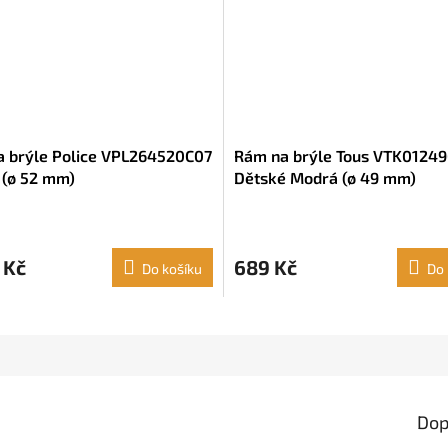
 brýle Police VPL264520C07
Rám na brýle Tous VTK0124
(ø 52 mm)
Dětské Modrá (ø 49 mm)
 Kč
689 Kč
Do košíku
Do 
Dop