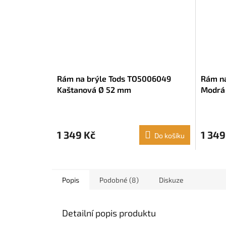
Rám na brýle Tods TO5006049
Rám na
Kaštanová Ø 52 mm
Modrá 
1 349 Kč
1 349
Do košíku
Popis
Podobné (8)
Diskuze
Detailní popis produktu