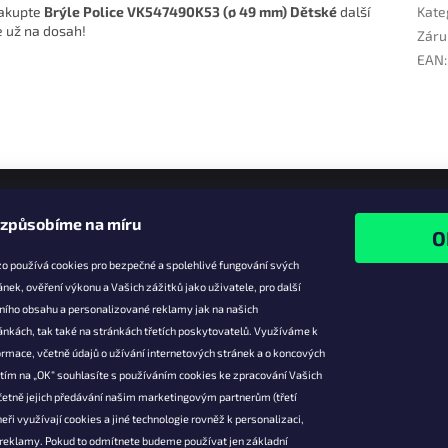
nakupte
Brýle Police VK547490K53 (ø 49 mm) Dětské
další
Kate
e už na dosah!
Záru
EAN
:
izpůsobíme na míru
o používá cookies pro bezpečné a spolehlivé fungování svých
ánek, ověření výkonu a Vašich zážitků jako uživatele, pro další
ního obsahu a personalizované reklamy jak na našich
e pro vás
Facebook
ánkách, tak také na stránkách třetích poskytovatelů. Využíváme k
slevy
rmace, včetně údajů o užívání internetových stránek a o koncových
utím na „OK“ souhlasíte s používáním cookies ke zpracování Vašich
platba
četně jejich předávání našim marketingovým partnerům (třetí
ácení a
eři využívají cookies a jiné technologie rovněž k personalizaci,
 produktů
 reklamy. Pokud to odmítnete budeme používat jen základní
podmínky