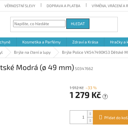
VĚRNOSTNÍ SLEVY
DOPRAVA A PLATBA
VÝMĚNA, VRÁCENÍ A
HLEDAT
chyně
Kosmetika a Parfémy
Zdraví a Krása
Hračky a 
yl
Brýle na čtení a lupy
Brýle Police VK547490K53 Dětské M
ětské Modrá (ø 49 mm)
S0347662
1 912 Kč
–33 %
1 279 Kč
?
Měrná
cena:
Přidat do koš