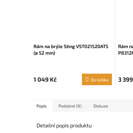
Rám na brýle Sting VST021520AT5
Rám na
(ø 52 mm)
P8312F
mm
1 049 Kč
3 399
Do košíku
Popis
Podobné (8)
Diskuze
Detailní popis produktu