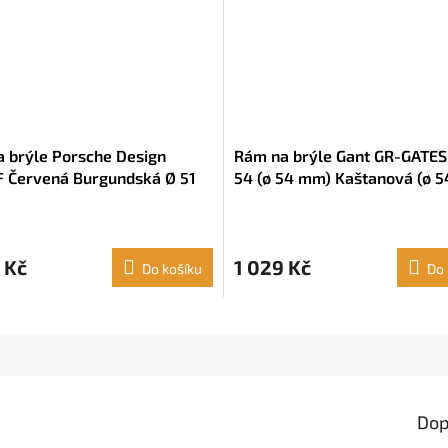
 brýle Porsche Design
Rám na brýle Gant GR-GATES
 Červená Burgundská Ø 51
54 (ø 54 mm) Kaštanová (ø 
 Kč
1 029 Kč
Do košíku
Do 
Dop