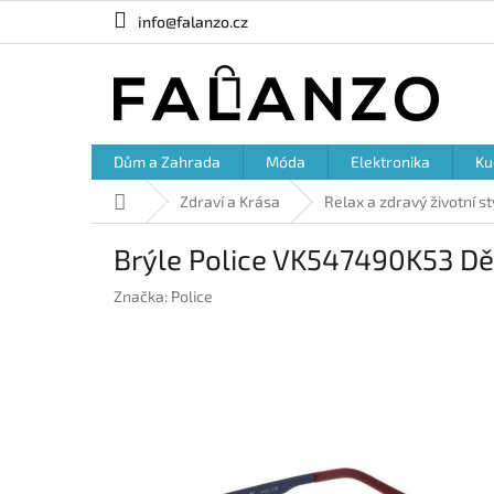
Přejít
info@falanzo.cz
na
obsah
Dům a Zahrada
Móda
Elektronika
Ku
Domů
Zdraví a Krása
Relax a zdravý životní st
Brýle Police VK547490K53 D
Značka:
Police