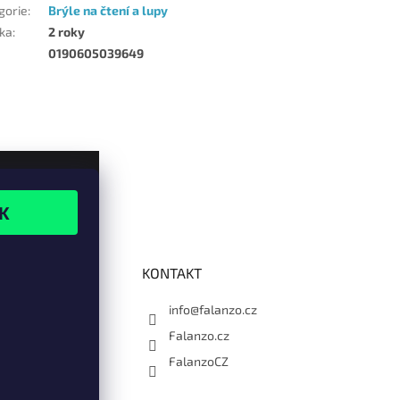
gorie
:
Brýle na čtení a lupy
ka
:
2 roky
0190605039649
KONTAKT
info@falanzo.cz
Falanzo.cz
FalanzoCZ