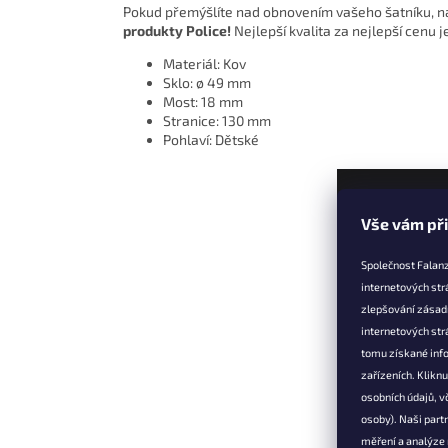
Pokud přemýšlíte nad obnovením vašeho šatníku, 
produkty Police!
Nejlepší kvalita za nejlepší cenu j
Materiál: Kov
Sklo: ø 49 mm
Most: 18 mm
Stranice: 130 mm
Pohlaví: Dětské
Z
Vše vám př
á
p
Společnost Falanz
a
internetových str
t
zlepšování zásad
Informac
í
internetových str
Věrnostní 
tomu získané info
zařízeních. Klikn
Doprava a 
osobních údajů, v
Výměna, vr
osoby). Naši partn
reklamace
měření a analýze
Obchodní 