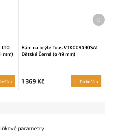
Další
produkt
-LTO-
Rám na brýle Tous VTK009490SA1
54 mm)
Dětské Černá (ø 49 mm)
1 369 Kč
košíku
Do košíku
lňkové parametry