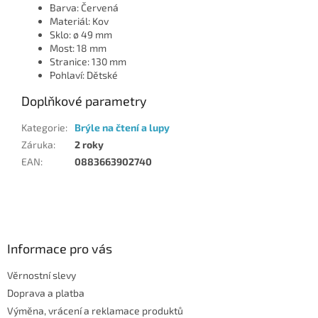
Barva: Červená
Materiál: Kov
Sklo: ø 49 mm
Most: 18 mm
Stranice: 130 mm
Pohlaví: Dětské
Doplňkové parametry
Kategorie
:
Brýle na čtení a lupy
Záruka
:
2 roky
EAN
:
0883663902740
Z
á
p
a
Informace pro vás
t
Věrnostní slevy
í
Doprava a platba
Výměna, vrácení a reklamace produktů