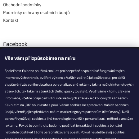
Obchodní podmínky
Podmínky ochrany osobních údajů
Kontakt
Facebook
Vše vám přizpůsobíme na míru
Společnost Falanzo používá cookies pro bezpečné a spolehlivé fungování svých
internetových stránek, ověření výkonu a Vašich zážitků jako uživatele, pro další
KONTAKT
zlepšování zásadního obsahu a personalizované reklamy jak na našich internetových
stránkách, tak také na stránkách třetích poskytovatelů. Využíváme k tomu získané
info@falanzo.cz
informace, včetně údajů o užívání internetových stránek a o koncových zařízeních.
Falanzo.cz
Kliknutím na „OK“ souhlasíte s používáním cookies ke zpracování Vašich osobních
FalanzoCZ
údajů, včetně jejich předávání našim marketingovým partnerům (třetí osoby). Naši
partneři využívají cookies a jiné technologie rovněž k personalizaci, měření a analýze
reklamy. Pokud to odmítnete budeme používat jen základní cookies a bohužel
nebudete dostávat žádný personalizovaný obsah. Pokud neudělíte svůj souhlas,
omezíme se pouze na nutné cookies. Svůj souhlas můžete kdykoli změnit v