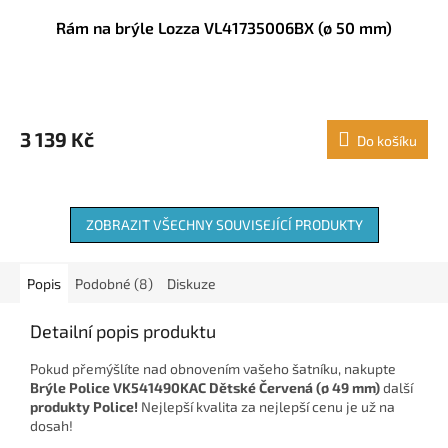
Rám na brýle Lozza VL41735006BX (ø 50 mm)
3 139 Kč
Do košíku
ZOBRAZIT VŠECHNY SOUVISEJÍCÍ PRODUKTY
Popis
Podobné (8)
Diskuze
Detailní popis produktu
Pokud přemýšlíte nad obnovením vašeho šatníku, nakupte
Brýle Police VK541490KAC Dětské Červená (ø 49 mm)
další
produkty Police!
Nejlepší kvalita za nejlepší cenu je už na
dosah!