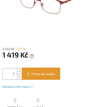
2 122 Kč
–33 %
1 419 Kč
?
Měrná
cena:
Přidat do košíku
Detailní informace