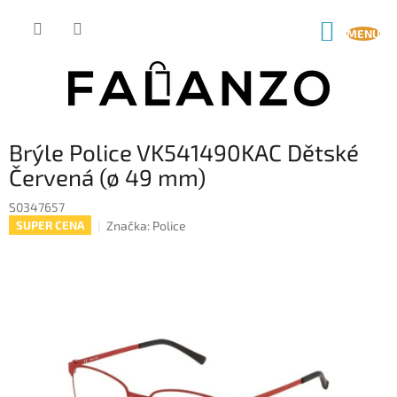
Přejít
na
NÁKUP
obsah
KOŠÍK
Brýle Police VK541490KAC Dětské
Červená (ø 49 mm)
S0347657
Značka:
Police
SUPER CENA