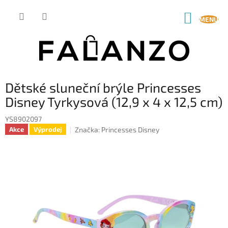
Přejít
na
NÁKUP
obsah
KOŠÍK
Dětské sluneční brýle Princesses
Disney Tyrkysová (12,9 x 4 x 12,5 cm)
YS8902097
Značka:
Princesses Disney
Akce
Výprodej