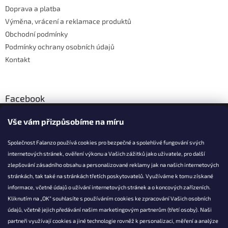
Doprava a platba
Výměna, vrácení a reklamace produktů
Obchodní podmínky
Podmínky ochrany osobních údajů
Kontakt
Facebook
Vše vám přizpůsobíme na míru
Společnost Falanzo používá cookies pro bezpečné a spolehlivé fungování svých
internetových stránek, ověření výkonu a Vašich zážitků jako uživatele, pro další
KONTAKT
zlepšování zásadního obsahu a personalizované reklamy jak na našich internetových
stránkách, tak také na stránkách třetích poskytovatelů. Využíváme k tomu získané
info@falanzo.cz
informace, včetně údajů o užívání internetových stránek a o koncových zařízeních.
Falanzo.cz
Kliknutím na „OK“ souhlasíte s používáním cookies ke zpracování Vašich osobních
FalanzoCZ
údajů, včetně jejich předávání našim marketingovým partnerům (třetí osoby). Naši
partneři využívají cookies a jiné technologie rovněž k personalizaci, měření a analýze