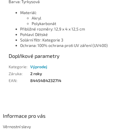
Barva: Tyrkysová
Materiál:
Akryl
Polykarbonát
Přibližné rozměry: 12,9 x 4 x 12,5 cm
Pohlaví: Dětské
Solární filtr: Kategorie 3
Ochrana: 100% ochrana proti UV záření (UV400)
Doplňkové parametry
Kategorie
:
Výprodej
Záruka
:
2 roky
EAN
:
8445484232714
Z
á
p
a
Informace pro vás
t
Věrnostní slevy
í