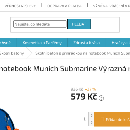
VĚRNOSTNÍ SLEVY
DOPRAVA A PLATBA
VÝMĚNA, VRÁCENÍ A
HLEDAT
chyně
Kosmetika a Parfémy
Zdraví a Krása
Hračky a 
Školní batohy
Školní batoh s přihrádkou na notebook Munich Subm
a notebook Munich Submarine Výrazná m
926 Kč
–37 %
579 Kč
?
Měrná
cena:
Přidat do koš