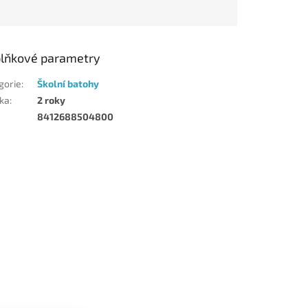
lňkové parametry
gorie
:
Školní batohy
ka
:
2 roky
8412688504800