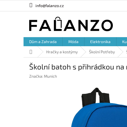
Přejít
info@falanzo.cz
na
obsah
Dům a Zahrada
Móda
Elektronika
Ku
Domů
Hračky a kostýmy
Školní Potřeby
Školní batoh s přihrádkou n
Značka:
Munich