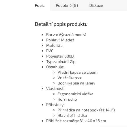
Popis
Podobné (8)
Diskuze
Detailní popis produktu
Barva: Výrazná modrá
Pohlaví: Mládež
Materiál:
PVC
Polyester 600D
Typ zapínání: Zip
Obsahuje:
Přední kapsa se zipem
Vnitřní kapsa
Boční kapsa na láhev
Vlastnosti:
Ergonomická vložka
Horní ucho
Přihrádky:
Přihrádka na notebook (až 14,1")
Hlavní přihrádka
Přibližné rozměry: 31 x 40 x 16 cm