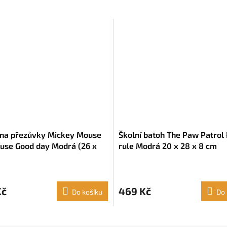
na přezůvky Mickey Mouse
Školní batoh The Paw Patrol
use Good day Modrá (26 x
rule Modrá 20 x 28 x 8 cm
 cm)
Kč
469 Kč
Do košíku
Do 