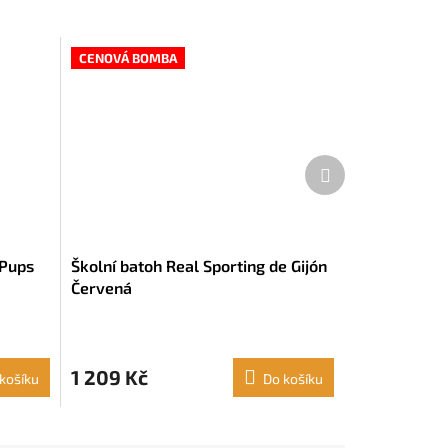
CENOVÁ BOMBA
Další
produkt
 Pups
Školní batoh Real Sporting de Gijón
Červená
1 209 Kč
košíku
Do košíku