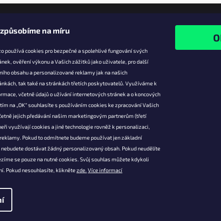
izpůsobíme na míru
o používá cookies pro bezpečné a spolehlivé fungování svých
ánek, ověření výkonu a Vašich zážitků jako uživatele, pro další
ního obsahu a personalizované reklamy jak na našich
e pro vás
Facebook
ánkách, tak také na stránkách třetích poskytovatelů. Využíváme k
slevy
rmace, včetně údajů o užívání internetových stránek a o koncových
utím na „OK“ souhlasíte s používáním cookies ke zpracování Vašich
platba
četně jejich předávání našim marketingovým partnerům (třetí
ácení a
eři využívají cookies a jiné technologie rovněž k personalizaci,
 produktů
 reklamy. Pokud to odmítnete budeme používat jen základní
podmínky
l nebudete dostávat žádný personalizovaný obsah. Pokud neudělíte
ochrany osobních
ezíme se pouze na nutné cookies. Svůj souhlas můžete kdykoli
í. Pokud nesouhlasíte, klikněte
zde.
Více informací
í