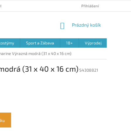
 REKLAMACE PRODUKTŮ
OBCHODNÍ PODMÍNKY
Přihlášení
PODMÍNKY OCHR
NÁKUPNÍ
Prázdný košík
KOŠÍK
kostýmy
Sport a Zábava
18+
Výprodej
arine Výrazná modrá (31 x 40 x 16 cm)
odrá (31 x 40 x 16 cm)
S4308821
íku