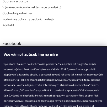
Doprava a platba
Výměna, vrácení a reklamace produktů
Obchodní podmínky
Podmínky ochrany osobních údajů
Kontakt
Facebook
Vše vám přizpůsobíme na míru
Společnost Falanzo používá cookies pro bezpečné a spolehlivé fungování svých
internetových stránek, ověření výkonu a Vašich zážitků jako uživatele, pro další
KONTAKT
zlepšování zásadního obsahu a personalizované reklamy jak na našich internetových
stránkách, tak také na stránkách třetích poskytovatelů. Využíváme k tomu získané
info@falanzo.cz
informace, včetně údajů o užívání internetových stránek a o koncových zařízeních.
Falanzo.cz
Kliknutím na „OK“ souhlasíte s používáním cookies ke zpracování Vašich osobních
FalanzoCZ
údajů, včetně jejich předávání našim marketingovým partnerům (třetí osoby). Naši
partneři využívají cookies a jiné technologie rovněž k personalizaci, měření a analýze
reklamy. Pokud to odmítnete budeme používat jen základní cookies a bohužel