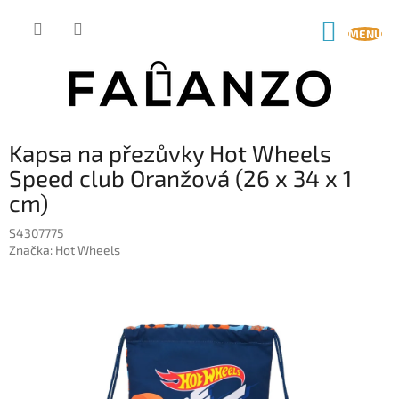
Přejít
na
NÁKUP
obsah
KOŠÍK
Kapsa na přezůvky Hot Wheels
Speed club Oranžová (26 x 34 x 1
cm)
S4307775
Značka:
Hot Wheels