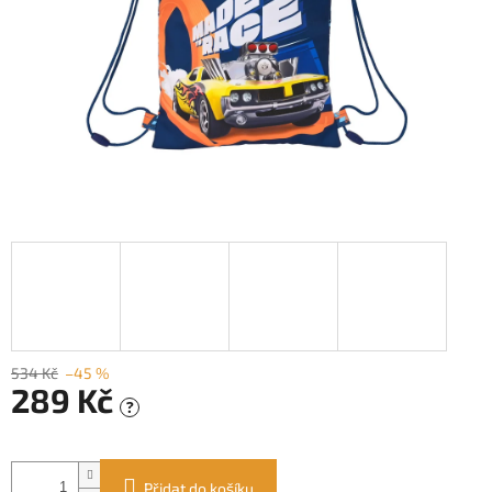
534 Kč
–45 %
289 Kč
?
Měrná
cena:
Přidat do košíku