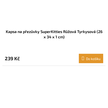
Kapsa na přezůvky SuperKitties Růžová Tyrkysová (26
x 34 x 1 cm)
239 Kč
Do košíku