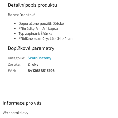
Detailní popis produktu
Barva: Oranžová
Doporučené použití: Dětské
Přihrádky: Vnitřní kapsa
Typ zapínání: Šňůrka
Přibližné rozměry: 26 x 34 x 1 cm
Doplňkové parametry
Kategorie
:
Školní batohy
Záruka
:
2 roky
EAN
:
8412688515196
Z
á
p
a
Informace pro vás
t
Věrnostní slevy
í