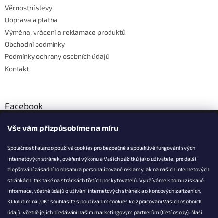
t
Věrnostní slevy
í
Doprava a platba
Výměna, vrácení a reklamace produktů
Obchodní podmínky
Podmínky ochrany osobních údajů
Kontakt
Facebook
Vše vám přizpůsobíme na míru
Společnost Falanzo používá cookies pro bezpečné a spolehlivé fungování svých
internetových stránek, ověření výkonu a Vašich zážitků jako uživatele, pro další
KONTAKT
zlepšování zásadního obsahu a personalizované reklamy jak na našich internetových
stránkách, tak také na stránkách třetích poskytovatelů. Využíváme k tomu získané
info@falanzo.cz
informace, včetně údajů o užívání internetových stránek a o koncových zařízeních.
Falanzo.cz
Kliknutím na „OK“ souhlasíte s používáním cookies ke zpracování Vašich osobních
FalanzoCZ
údajů, včetně jejich předávání našim marketingovým partnerům (třetí osoby). Naši