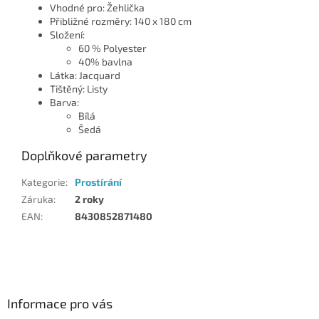
Vhodné pro: Žehlička
Přibližné rozměry: 140 x 180 cm
Složení:
60 % Polyester
40% bavlna
Látka: Jacquard
Tištěný: Listy
Barva:
Bílá
Šedá
Doplňkové parametry
Kategorie
:
Prostírání
Záruka
:
2 roky
EAN
:
8430852871480
Z
á
p
a
Informace pro vás