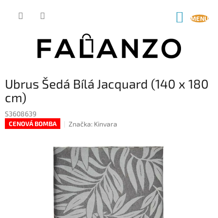
Přejít
na
NÁKUP
obsah
KOŠÍK
Ubrus Šedá Bílá Jacquard (140 x 180
cm)
S3608639
Značka:
Kinvara
CENOVÁ BOMBA