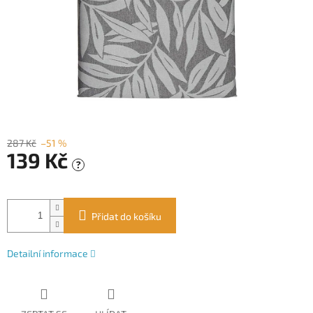
287 Kč
–51 %
139 Kč
?
Měrná
cena:
Přidat do košíku
Detailní informace