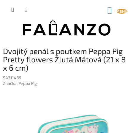
Přejít
na
NÁKUP
obsah
KOŠÍK
Dvojitý penál s poutkem Peppa Pig
Pretty flowers Žlutá Mátová (21 x 8
x 6 cm)
S4311435
Značka:
Peppa Pig