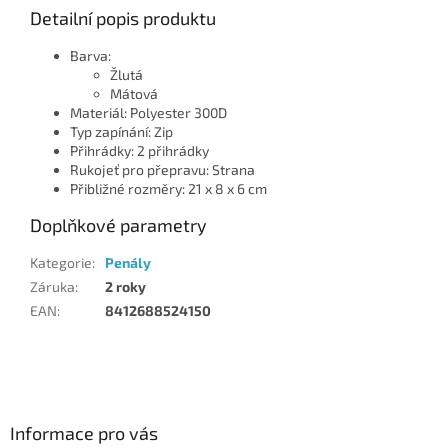
Detailní popis produktu
Barva:
Žlutá
Mátová
Materiál: Polyester 300D
Typ zapínání: Zip
Přihrádky: 2 přihrádky
Rukojeť pro přepravu: Strana
Přibližné rozměry: 21 x 8 x 6 cm
Doplňkové parametry
Kategorie
:
Penály
Záruka
:
2 roky
EAN
:
8412688524150
Z
á
p
a
Informace pro vás