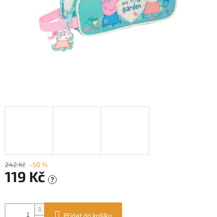
242 Kč
–50 %
119 Kč
?
Měrná
cena:
Přidat do košíku