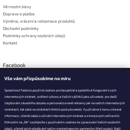
t
Věrnostní slevy
í
Doprava a platba
Výměna, vrácení a reklamace produktů
Obchodní podmínky
Podmínky ochrany osobních údajů
Kontakt
Facebook
Vše vám přizpůsobíme na míru
Společnost Falanzo používá cookies pro bezpečné a spolehlivé fungování svých
internetových stránek, ověření výkonu a Vašich zážitků jako uživatele, pro další
KONTAKT
zlepšování zásadního obsahu a personalizované reklamy jak na našich internetových
stránkách, tak také na stránkách třetích poskytovatelů. Využíváme k tomu získané
info@falanzo.cz
informace, včetně údajů o užívání internetových stránek a o koncových zařízeních.
Falanzo.cz
Kliknutím na „OK“ souhlasíte s používáním cookies ke zpracování Vašich osobních
FalanzoCZ
údajů, včetně jejich předávání našim marketingovým partnerům (třetí osoby). Naši