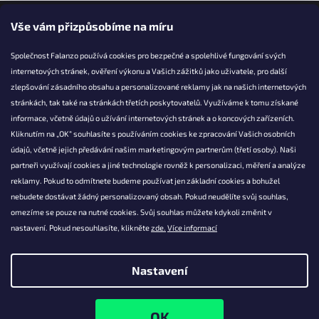
Vše vám přizpůsobíme na míru
Společnost Falanzo používá cookies pro bezpečné a spolehlivé fungování svých
internetových stránek, ověření výkonu a Vašich zážitků jako uživatele, pro další
KONTAKT
zlepšování zásadního obsahu a personalizované reklamy jak na našich internetových
stránkách, tak také na stránkách třetích poskytovatelů. Využíváme k tomu získané
info@falanzo.cz
informace, včetně údajů o užívání internetových stránek a o koncových zařízeních.
Falanzo.cz
Kliknutím na „OK“ souhlasíte s používáním cookies ke zpracování Vašich osobních
FalanzoCZ
údajů, včetně jejich předávání našim marketingovým partnerům (třetí osoby). Naši
partneři využívají cookies a jiné technologie rovněž k personalizaci, měření a analýze
reklamy. Pokud to odmítnete budeme používat jen základní cookies a bohužel
nebudete dostávat žádný personalizovaný obsah. Pokud neudělíte svůj souhlas,
omezíme se pouze na nutné cookies. Svůj souhlas můžete kdykoli změnit v
nastavení. Pokud nesouhlasíte, klikněte
zde.
Více informací
Nastavení
Vytvořil Shoptet