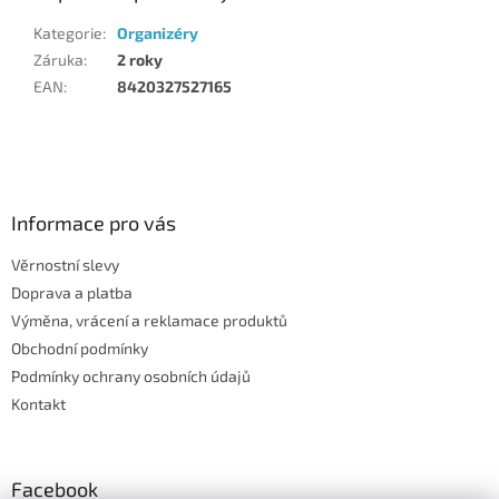
Kategorie
:
Organizéry
Záruka
:
2 roky
EAN
:
8420327527165
Z
á
p
a
Informace pro vás
t
Věrnostní slevy
í
Doprava a platba
Výměna, vrácení a reklamace produktů
Obchodní podmínky
Podmínky ochrany osobních údajů
Kontakt
Facebook