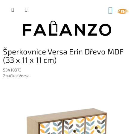
Přejít
na
NÁKUP
obsah
KOŠÍK
Šperkovnice Versa Erin Dřevo MDF
(33 x 11 x 11 cm)
S3410373
Značka:
Versa