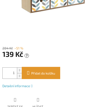
284 Kč
–51 %
139 Kč
?
Měrná
cena:
Přidat do košíku
Detailní informace
ZEPTAT SE
HLÍDAT