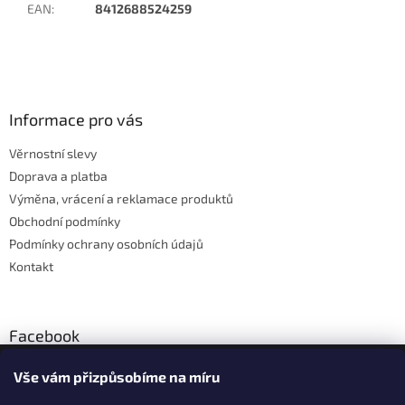
EAN
:
8412688524259
Z
á
p
a
Informace pro vás
t
Věrnostní slevy
í
Doprava a platba
Výměna, vrácení a reklamace produktů
Obchodní podmínky
Podmínky ochrany osobních údajů
Kontakt
Facebook
Vše vám přizpůsobíme na míru