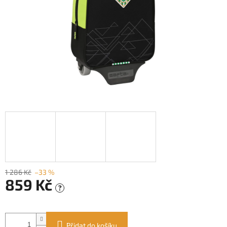
1 286 Kč
–33 %
859 Kč
?
Měrná
cena:
Přidat do košíku