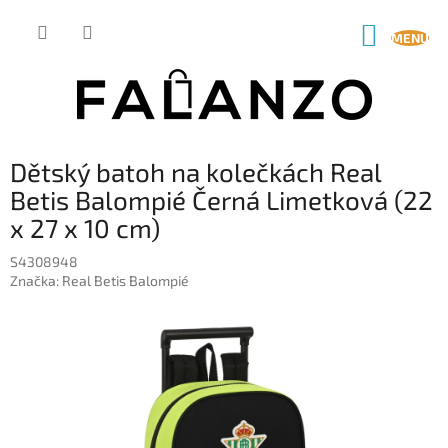
Přejít
na
NÁKUP
obsah
KOŠÍK
Dětský batoh na kolečkách Real
Betis Balompié Černá Limetková (22
x 27 x 10 cm)
S4308948
Značka:
Real Betis Balompié