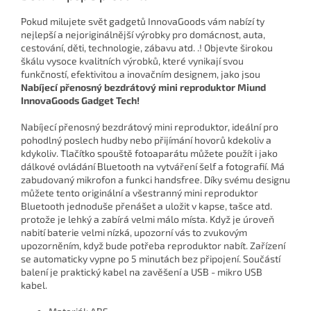
Pokud milujete svět gadgetů InnovaGoods vám nabízí ty
nejlepší a nejoriginálnější výrobky pro domácnost, auta,
cestování, děti, technologie, zábavu atd. .! Objevte širokou
škálu vysoce kvalitních výrobků, které vynikají svou
funkčností, efektivitou a inovačním designem, jako jsou
Nabíjecí přenosný bezdrátový mini reproduktor Miund
InnovaGoods Gadget Tech!
Nabíjecí přenosný bezdrátový mini reproduktor, ideální pro
pohodlný poslech hudby nebo přijímání hovorů kdekoliv a
kdykoliv. Tlačítko spouště fotoaparátu můžete použít i jako
dálkové ovládání Bluetooth na vytváření šelf a fotografií. Má
zabudovaný mikrofon a funkci handsfree. Díky svému designu
můžete tento originální a všestranný mini reproduktor
Bluetooth jednoduše přenášet a uložit v kapse, tašce atd.
protože je lehký a zabírá velmi málo místa. Když je úroveň
nabití baterie velmi nízká, upozorní vás to zvukovým
upozorněním, když bude potřeba reproduktor nabít. Zařízení
se automaticky vypne po 5 minutách bez připojení. Součástí
balení je praktický kabel na zavěšení a USB - mikro USB
kabel.