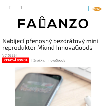
Přejít
na
NÁKUP
obsah
KOŠÍK
Nabíjecí přenosný bezdrátový mini
reproduktor Miund InnovaGoods
V0103334
Značka:
InnovaGoods
CENOVÁ BOMBA