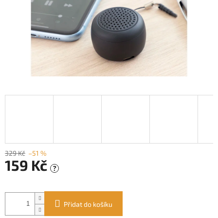
329 Kč
–51 %
159 Kč
?
Měrná
cena:
Přidat do košíku