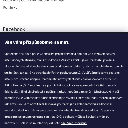
Kontakt
Facebook
Vše vám přizpůsobíme na míru
Společnost Falanzo používá cookies pro bezpečné a spolehlivé fungování svých
internetových stránek, ověření výkonu a Vašich zážitků jako uživatele, pro další
KONTAKT
zlepšování zásadního obsahu a personalizované reklamy jak na našich internetových
stránkách, tak také na stránkách třetích poskytovatelů. Využíváme k tomu získané
info@falanzo.cz
informace, včetně údajů o užívání internetových stránek a o koncových zařízeních.
Falanzo.cz
Kliknutím na „OK“ souhlasíte s používáním cookies ke zpracování Vašich osobních
FalanzoCZ
údajů, včetně jejich předávání našim marketingovým partnerům (třetí osoby). Naši
partneři využívají cookies a jiné technologie rovněž k personalizaci, měření a analýze
reklamy. Pokud to odmítnete budeme používat jen základní cookies a bohužel
nebudete dostávat žádný personalizovaný obsah. Pokud neudělíte svůj souhlas,
omezíme se pouze na nutné cookies. Svůj souhlas můžete kdykoli změnit v
nastavení. Pokud nesouhlasíte, klikněte
zde.
Více informací