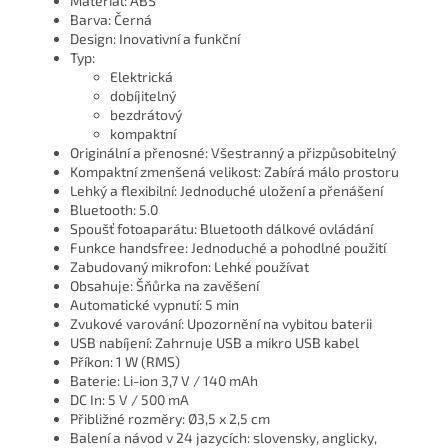
Materiál: ABS
Barva: Černá
Design: Inovativní a funkční
Typ:
Elektrická
dobíjitelný
bezdrátový
kompaktní
Originální a přenosné: Všestranný a přizpůsobitelný
Kompaktní zmenšená velikost: Zabírá málo prostoru
Lehký a flexibilní: Jednoduché uložení a přenášení
Bluetooth: 5.0
Spoušť fotoaparátu: Bluetooth dálkové ovládání
Funkce handsfree: Jednoduché a pohodlné použití
Zabudovaný mikrofon: Lehké používat
Obsahuje: Šňůrka na zavěšení
Automatické vypnutí: 5 min
Zvukové varování: Upozornění na vybitou baterii
USB nabíjení: Zahrnuje USB a mikro USB kabel
Příkon: 1 W (RMS)
Baterie: Li-ion 3,7 V / 140 mAh
DC In: 5 V / 500 mA
Přibližné rozměry: Ø3,5 x 2,5 cm
Balení a návod v 24 jazycích: slovensky, anglicky,