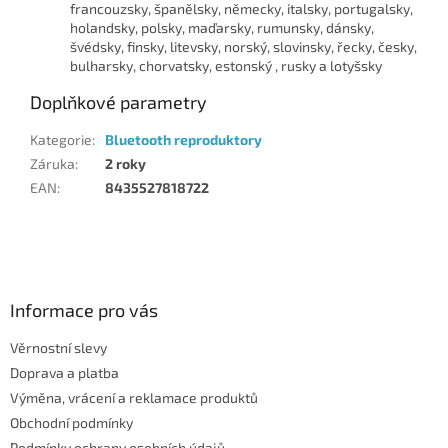
francouzsky, španělsky, německy, italsky, portugalsky,
holandsky, polsky, maďarsky, rumunsky, dánsky,
švédsky, finsky, litevsky, norský, slovinsky, řecky, česky,
bulharsky, chorvatsky, estonský , rusky a lotyšsky
Doplňkové parametry
Kategorie
:
Bluetooth reproduktory
Záruka
:
2 roky
EAN
:
8435527818722
Z
á
p
a
Informace pro vás
t
Věrnostní slevy
í
Doprava a platba
Výměna, vrácení a reklamace produktů
Obchodní podmínky
Podmínky ochrany osobních údajů